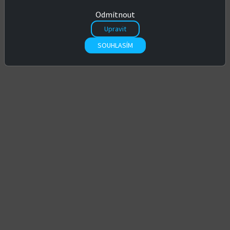
Chyba 404 - stránka nenalezena
Odmítnout
Omlouváme se, ale požadovaná stránka není k dispozici.
Upravit
SOUHLASÍM
Zpět na úvodní stránku