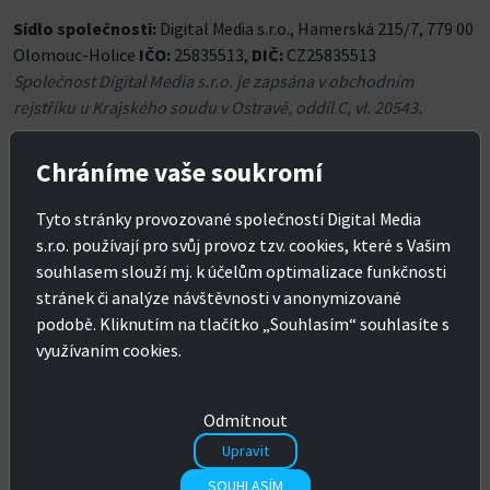
Sídlo společnosti:
Digital Media s.r.o., Hamerská 215/7, 779 00
Olomouc-Holice
IČO:
25835513,
DIČ:
CZ25835513
Společnost Digital Media s.r.o. je zapsána v obchodním
rejstříku u Krajského soudu v Ostravě, oddíl C, vl. 20543.
Chráníme vaše soukromí
Platební informace
Tyto stránky provozované společností Digital Media
s.r.o. používají pro svůj provoz tzv. cookies, které s Vašim
Pro platby v Kč
Raiffeisenbank a.s., ČR
souhlasem slouží mj. k účelům optimalizace funkčnosti
Účet: 671510001/5500
stránek či analýze návštěvnosti v anonymizované
ČSOB a.s., ČR
IBAN:
podobě. Kliknutím na tlačítko „Souhlasím“ souhlasíte s
Účet: 154474727/0300
CZ3655000000000671510001
využívaním cookies.
IBAN:
SWIFT (BIC): RZBCCZPP
CZ5903000000000154474727
SWIFT: CEKOCZPP
Odmítnout
Upravit
SOUHLASÍM