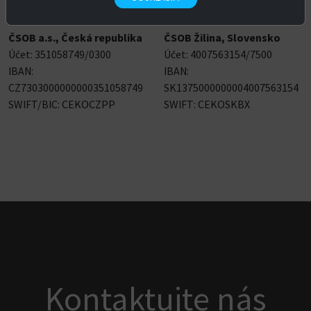
Pro platby v EUR
EUR platby Slovensko
ČSOB a.s., Česká republika
ČSOB Žilina, Slovensko
Účet: 351058749/0300
Účet: 4007563154/7500
IBAN:
IBAN:
CZ7303000000000351058749
SK1375000000004007563154
SWIFT/BIC: CEKOCZPP
SWIFT: CEKOSKBX
Kontaktujte nás