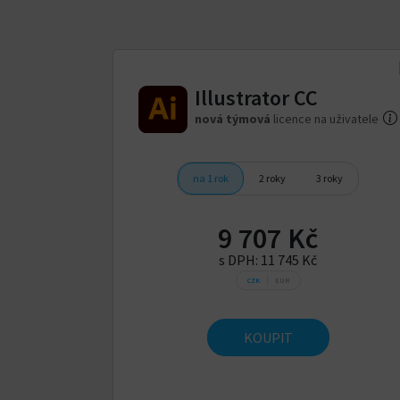
Illustrator CC
nová týmová
licence na uživatele
na 1 rok
2 roky
3 roky
9 707 Kč
s DPH:
11 745 Kč
CZK
EUR
KOUPIT