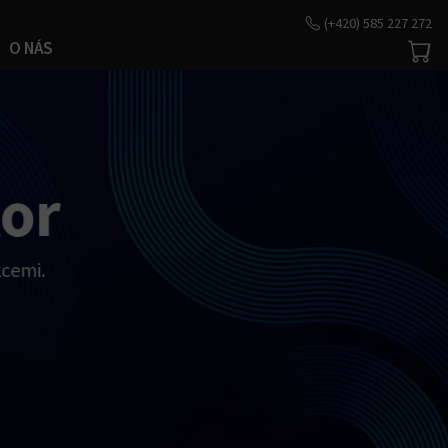
(+420) 585 227 272
O NÁS
tor
kcemi.