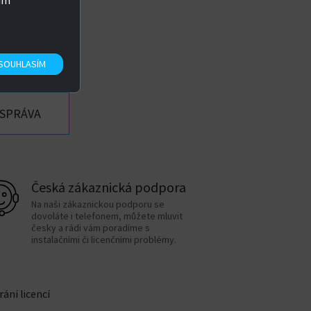
sím“
Microsoft App-V, VMware, Parallels, Virtual PC a
SOUHLASÍM
 SPRÁVA
Česká zákaznická podpora
Na naši zákaznickou podporu se
dovoláte i telefonem, můžete mluvit
česky a rádi vám poradíme s
instalačními či licenčními problémy.
ání licencí