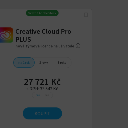
Včetně Adobe Stock
Creative Cloud Pro
PLUS
nová týmová
licence na uživatele
na 1 rok
2 roky
3 roky
27 721 Kč
s DPH:
33 542 Kč
CZK
EUR
KOUPIT