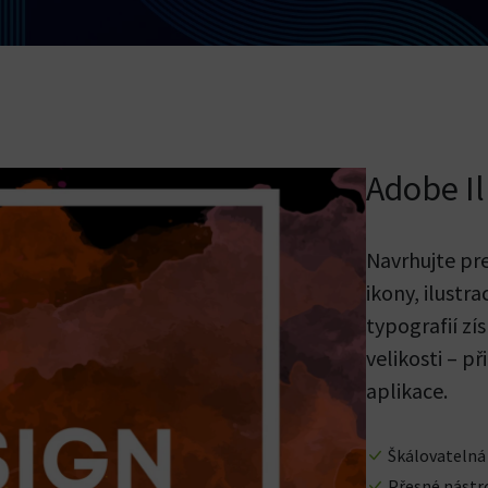
Adobe Il
Navrhujte pre
ikony, ilustra
typografií zí
velikosti – p
aplikace.
Škálovatelná 
Přesné nástro