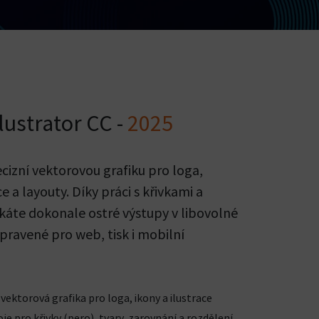
lustrator CC -
2025
cizní vektorovou grafiku pro loga,
ce a layouty. Díky práci s křivkami a
skáte dokonale ostré výstupy v libovolné
řipravené pro web, tisk i mobilní
vektorová grafika pro loga, ikony a ilustrace
je pro křivky (pero), tvary, zarovnání a rozdělení