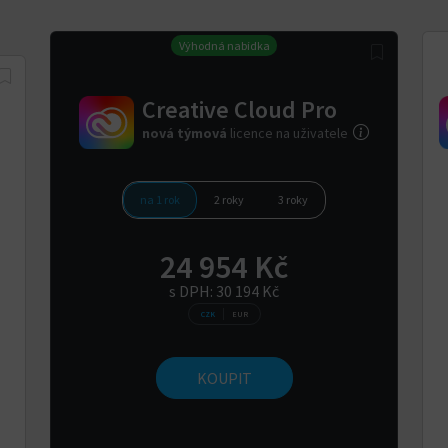
Výhodná nabídka
Creative Cloud Pro
nová týmová
licence na uživatele
na 1 rok
2 roky
3 roky
24 954 Kč
s DPH:
30 194 Kč
CZK
EUR
KOUPIT