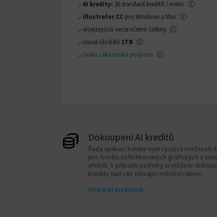
AI kredity:
20 standard kreditů / měsíc
Illustrator CC
pro Windows a Mac
vícejazyčná verze včetně češtiny
cloud úložiště
1TB
česká zákaznická podpora
Dokoupení AI kreditů
Řada aplikací Adobe nyní využívá možností A
pro tvorbu sofistikovaných grafických a vid
efektů. V případě potřeby si můžete dokoup
kredity nad váš stávající měsíční rámec.
Více o AI kreditech
›