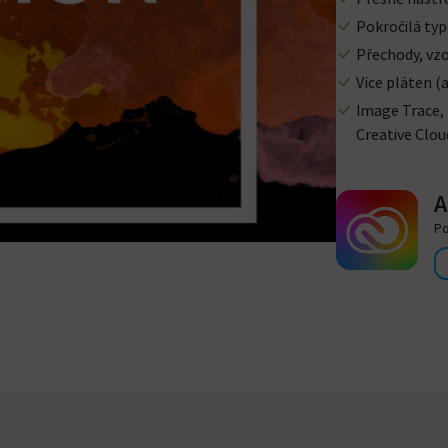
Pokročilá typ
Přechody, vzo
Více pláten (
Image Trace, 
Creative Clou
A
Po