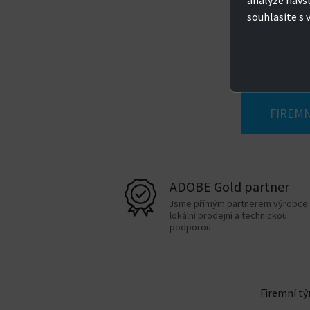
analýze návš
systém a
Nepodporovaná jsou 
souhlasíte s 
prostředí
„tenké klienty“).
Podrobnější přehled systémových požadavk
FIREMN
ADOBE Gold partner
Jsme přímým partnerem výrobce
lokální prodejní a technickou
podporou.
Firemní tý