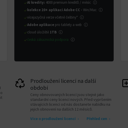
AI kredity:
4000 premium kreditů / měsíc
kolekce 20+ aplikací Adobe CC -
Win/Mac
vícejazyčná verze včetně češtiny*
Adobe aplikace
pro tablety a web
cloud úložiště
1TB
česká zákaznická podpora
Prodloužení licencí na další
období
I
eo
Ceny obnovovaných licencí jsou stejné jako
it
standardní ceny licencí nových. Před vypršením
stávajících licencí od nás dostanete nabídku na
jejich obnovení na dalších 12 měsíců.
Více o prodloužení licencí
›
Přehled cen
›