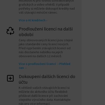
možností AI pro tvorbu sofistikovaných
grafických a video efektů. V případě
potřeby si můžete dokoupit kredity nad
váš stávající měsíční rámec.
Více o AI kreditech
›
Prodloužení licencí na další
období
Ceny obnovovaných licencí jsou stejné
jako standardní ceny licencí nových.
Před vypršením stávajících licencí od
nás dostanete nabídku na jejich
obnovení na dalších 12 měsíců.
Více o prodloužení licencí
›
Přehled
cen
›
Dokoupení dalších licencí do
účtu
K většině vašich stávajících licencí si
můžete do aktivního účtu flexibilně
přidávat další licence při zachování
stejného výročního data. Kontaktujte
nás pro více informací.