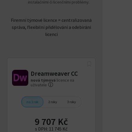
grafika.
ideálně Retina
panel
instalačními či licenčními problémy.
displej.
sebe.
Firemní týmové licence = centralizovaná
Bez i
správa, flexibilní přidělování a odebírání
Drea
licencí
ani Cr
Připojení k
Nutné pro aktivaci, ověřování
Cloud
internetu
předplatného a online služby.
správ
nefun
dlouh
Dreamweaver CC
nová týmová
licence na
Podrobnější přehled systémových
uživatele
požadavků k této aplikaci najdete
na
stránce Adobe zde
na 1 rok
2 roky
3 roky
9 707 Kč
s DPH:
11 745 Kč