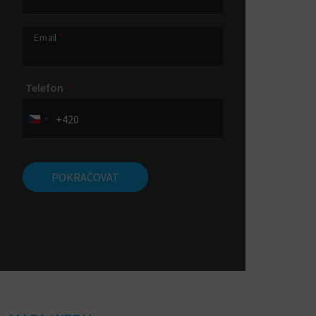
množství - v případě zájmu o změnu
počtu licencí nás prosím
kontaktujte
.
Email
*
Telefon
*
+420
POKRAČOVAT