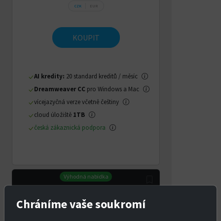
CZK
EUR
KOUPIT
AI kredity:
20 standard kreditů / měsíc
Dreamweaver CC
pro Windows a Mac
vícejazyčná verze včetně češtiny
cloud úložiště
1TB
česká zákaznická podpora
Výhodná nabídka
Chráníme vaše soukromí
Creative Cloud Pro
nová týmová
licence na