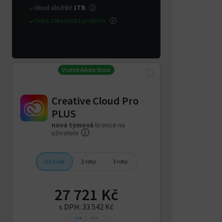
cloud úložiště
1TB
česká zákaznická podpora
Včetně Adobe Stock
Creative Cloud Pro
PLUS
nová týmová
licence na
uživatele
na 1 rok
2 roky
3 roky
27 721 Kč
s DPH:
33 542 Kč
CZK
EUR