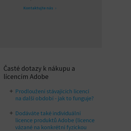
Kontaktujte nás
›
Časté dotazy k nákupu a
licencím Adobe
Prodloužení stávajících licencí
na další období - jak to funguje?
Námi dodávané licence Adobe mají
Dodáváte také individuální
standardně vypnutou funkci
licence produktů Adobe (licence
automatické obnovy. Zhruba 30 dnů před
vázané na konkrétní fyzickou
výročním datem vás budeme