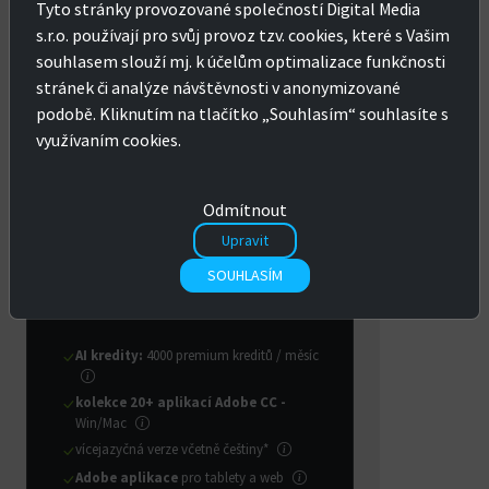
Tyto stránky provozované společností Digital Media
uživatele
s.r.o. používají pro svůj provoz tzv. cookies, které s Vašim
souhlasem slouží mj. k účelům optimalizace funkčnosti
na 1 rok
2 roky
3 roky
stránek či analýze návštěvnosti v anonymizované
podobě. Kliknutím na tlačítko „Souhlasím“ souhlasíte s
24 954 Kč
využívaním cookies.
s DPH:
30 194 Kč
CZK
EUR
Odmítnout
Upravit
KOUPIT
SOUHLASÍM
AI kredity:
4000 premium kreditů / měsíc
kolekce 20+ aplikací Adobe CC -
Win/Mac
vícejazyčná verze včetně češtiny*
Adobe aplikace
pro tablety a web