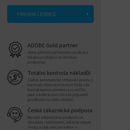
cca další
repo a
lepší
flash úlo
2 GB během
lokální
16 GB
FIREMNÍ LICENCE
instalace.
servery.
Nelze
Vyšší roz
insta
1280 × 1024,
Full HD
zpřehled
svaze
Rozlišení
16bitová
(1920 × 1080)
kód, pane
Rychlý interní
soub
monitoru
ADOBE Gold partner
grafika.
nebo vyšší.
náhled
3 GB
SSD s rezervou
syst
Jsme přímým partnerem výrobce s
stránek.
Místo na
volného
pro projekty a
rozliš
lokální prodejní a technickou
podporou.
disku
místa pro
lokální
velik
Dlouhod
Nutné pro aktivaci,
instalaci.
vývojové
písm
Totální kontrola nákladů!
offline p
Připojení k
ověřování předplatného a
prostředí.
ani na
není ofic
Žádné automatické strhávání peněz z
internetu
přístup k online službám
vyjím
karet při obnovách licencí! Vždy vás
podporo
Adobe.
kontaktujeme předem a vy určíte,
flash
scénář.
jaké a kolik licencí chcete případně
úložiš
prodloužit na další období.
Česká zákaznická podpora
Full HD
Více 
Podrobnější přehled systémových
1280 × 1024,
(1920 × 1080)
na ob
Na naši zákaznickou podporu se
Rozlišení
požadavků k této aplikaci najdete
na
dovoláte i telefonem, můžete mluvit
16bitová
nebo vyšší,
= víc 
česky a rádi vám poradíme s
monitoru
stránce Adobe zde