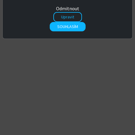
Chyba 404 - stránka nenalezena
Odmítnout
Omlouváme se, ale požadovaná stránka není k dispozici.
Upravit
SOUHLASÍM
Zpět na úvodní stránku