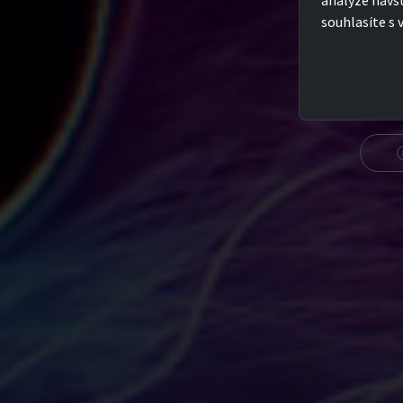
analýze návš
souhlasíte s 