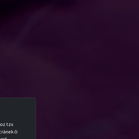
oz tzv.
tránek či