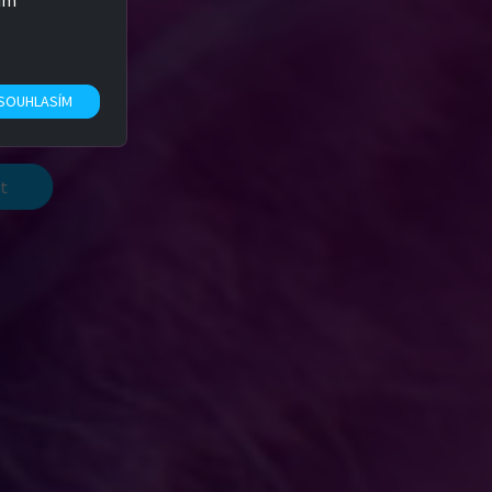
sím“
t
SOUHLASÍM
t