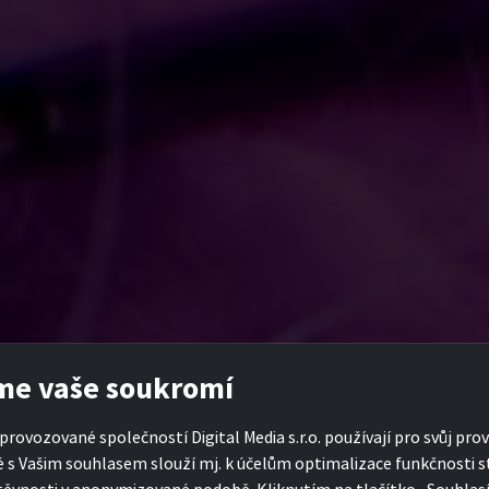
me vaše soukromí
provozované společností Digital Media s.r.o. používají pro svůj prov
é s Vašim souhlasem slouží mj. k účelům optimalizace funkčnosti s